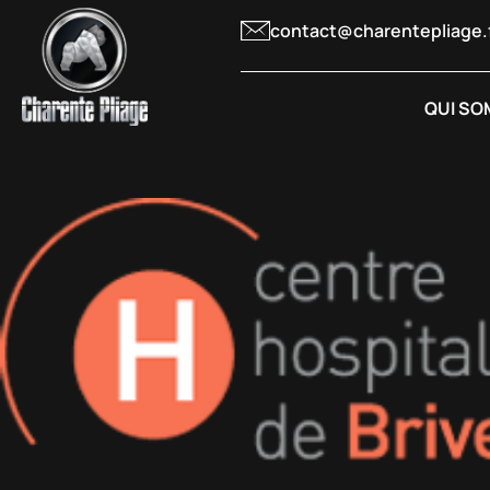
contact@charentepliage.
QUI SO